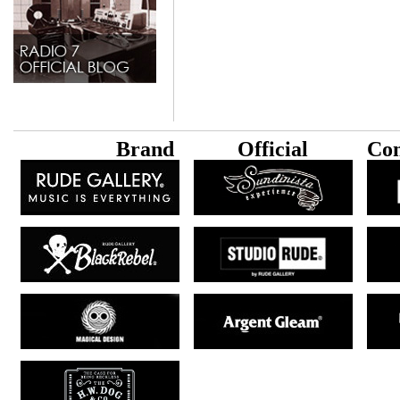
B
rand
Official
Con