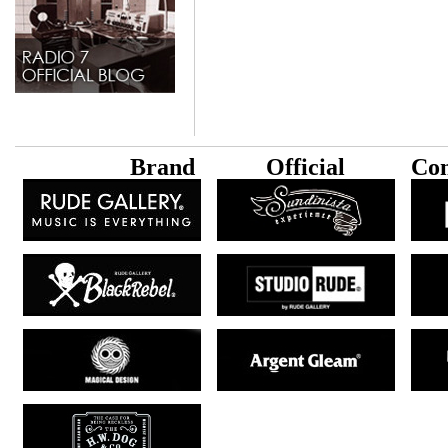
B
rand
Official
Con