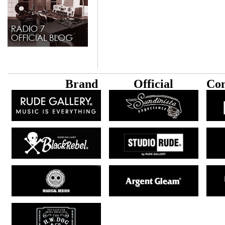
B
rand
Official
Con