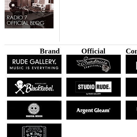
B
rand
Official
Con