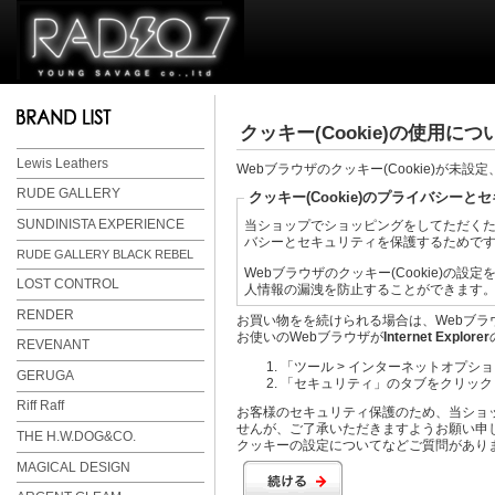
クッキー(Cookie)の使用につ
Lewis Leathers
Webブラウザのクッキー(Cookie)が未
RUDE GALLERY
クッキー(Cookie)のプライバシー
SUNDINISTA EXPERIENCE
当ショップでショッピングをしてただくため
バシーとセキュリティを保護するためで
RUDE GALLERY BLACK REBEL
Webブラウザのクッキー(Cookie)
LOST CONTROL
人情報の漏洩を防止することができます
RENDER
お買い物をを続けられる場合は、Webブラウ
お使いのWebブラウザが
Internet Explorer
REVENANT
「ツール > インターネットオプシ
GERUGA
「セキュリティ」のタブをクリック
Riff Raff
お客様のセキュリティ保護のため、当ショ
せんが、ご了承いただきますようお願い申
THE H.W.DOG&CO.
クッキーの設定についてなどご質問があり
MAGICAL DESIGN