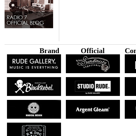
B
rand
Official
Con