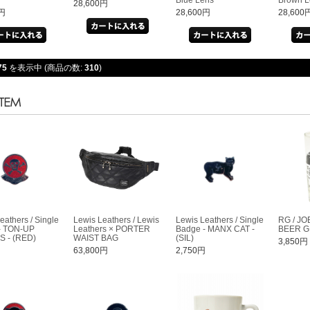
28,600円
0円
28,600円
28,600
75
を表示中 (商品の数:
310
)
eathers / Single
Lewis Leathers / Lewis
Lewis Leathers / Single
RG / J
- TON-UP
Leathers × PORTER
Badge - MANX CAT -
BEER G
S - (RED)
WAIST BAG
(SIL)
3,850円
円
63,800円
2,750円