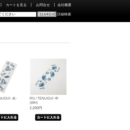
カートを見る
お問合せ
会社概要
詳細検索
NUGUI -未-
RG / TENUGUI -申
(WH)
2,200円