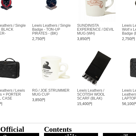
eathers / Single
Lewis Leathers / Single
SUNDINISTA
Lewis Le
- BLACK
Badge - TON-UP
EXPERIENCE / DEVIL
Wolf x L
ER-
PIRATES - (BK)
MUG (WH)
Badge (
円
2,750円
3,850円
2,750円
eathers / Lewis
RG / JOE STRUMMER
Lewis Leathers /
Lewis Le
rs × PORTER
MUG CUP
SCOTISH WOOL
Leather
L CASE
SCARF (BLAK)
LAPTOP
3,850円
0円
15,400円
56,100
Official
Contents