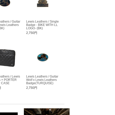
athers / Guitar
Lewis Leathers / Single
ewis Leathers
Badge - BIKE WITH LL
BK)
LOGO- (BK)
2,750円
athers / Lewis
Lewis Leathers / Guitar
s × PORTER
Wolf x Lewis Leathers
 CASE
Badge(TURQUISE)
円
2,750円