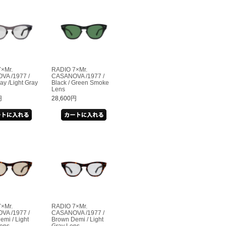
×Mr.
RADIO 7×Mr.
VA /1977 /
CASANOVA /1977 /
ay /Light Gray
Black / Green Smoke
Lens
円
28,600円
×Mr.
RADIO 7×Mr.
VA /1977 /
CASANOVA /1977 /
emi / Light
Brown Demi / Light
ens
Gray Lens