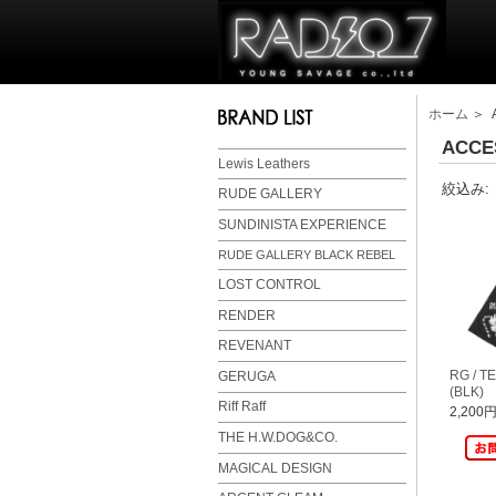
ホーム
＞ A
ACCE
Lewis Leathers
絞込み:
RUDE GALLERY
SUNDINISTA EXPERIENCE
RUDE GALLERY BLACK REBEL
LOST CONTROL
RENDER
REVENANT
RG / T
GERUGA
(BLK)
Riff Raff
2,200
THE H.W.DOG&CO.
MAGICAL DESIGN