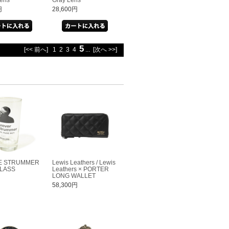
円
28,600円
5
[<< 前へ]
1
2
3
4
...
[次へ >>]
OE STRUMMER
Lewis Leathers / Lewis
LASS
Leathers × PORTER
LONG WALLET
58,300円