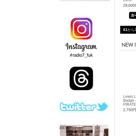
28,60
61
から
Lewis L
Badge 
PIRATE
2,750