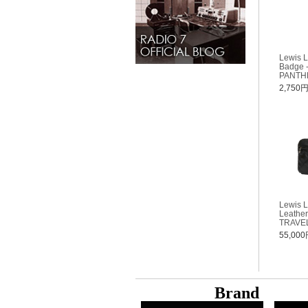
Lewis L
Badge 
PANTH
2,750
Lewis L
Leathe
TRAVE
55,00
B
rand