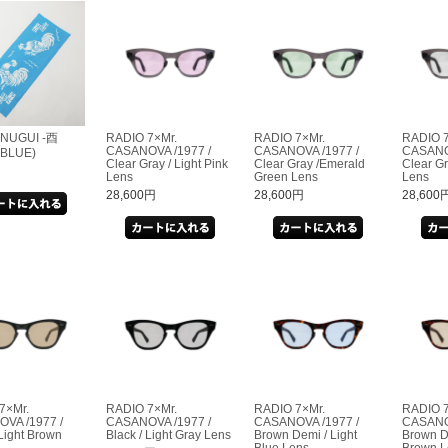
ENUGUI -酉
RADIO 7×Mr.
RADIO 7×Mr.
RADIO 7
CASANOVA /1977 /
CASANOVA /1977 /
CASANO
 BLUE)
Clear Gray / Light Pink
Clear Gray /Emerald
Clear Gr
円
Lens
Green Lens
Lens
28,600円
28,600円
28,600
7×Mr.
RADIO 7×Mr.
RADIO 7×Mr.
RADIO 7
VA /1977 /
CASANOVA /1977 /
CASANOVA /1977 /
CASANO
 Light Brown
Black / Light Gray Lens
Brown Demi / Light
Brown D
Blue Lens
Brown L