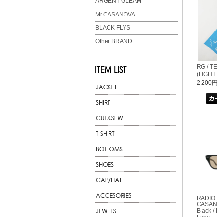
ARGENT GLEAM
Mr.CASANOVA
BLACK FLYS
Other BRAND
RG / T
(LIGHT
2,200
RADIO 
CASANO
Black /
Lens