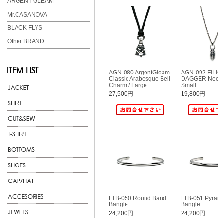
ARGENT GLEAM
Mr.CASANOVA
BLACK FLYS
Other BRAND
AGN-080 ArgentGleam
AGN-092 FIL
Classic Arabesque Bell
DAGGER Neck
Charm / Large
Small
27,500円
19,800円
LTB-050 Round Band
LTB-051 Pyra
Bangle
Bangle
24,200円
24,200円