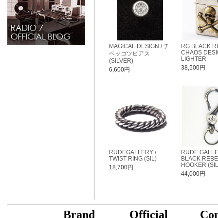
MAGICAL DESIGN / チ
RG BLACK RE
CHAOS DESI
ベッコツピアス
LIGHTER
(SILVER)
38,500円
6,600円
RUDEGALLERY /
RUDE GALL
TWIST RING (SIL)
BLACK REBEL
HOOKER (SIL
18,700円
44,000円
B
rand
Official
Con