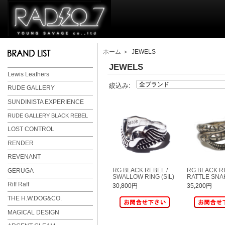
ホーム
＞ JEWELS
JEWELS
Lewis Leathers
絞込み:
RUDE GALLERY
SUNDINISTA EXPERIENCE
RUDE GALLERY BLACK REBEL
LOST CONTROL
RENDER
REVENANT
RG BLACK REBEL /
RG BLACK RE
GERUGA
SWALLOW RING (SIL)
RATTLE SNA
Riff Raff
30,800円
35,200円
THE H.W.DOG&CO.
MAGICAL DESIGN