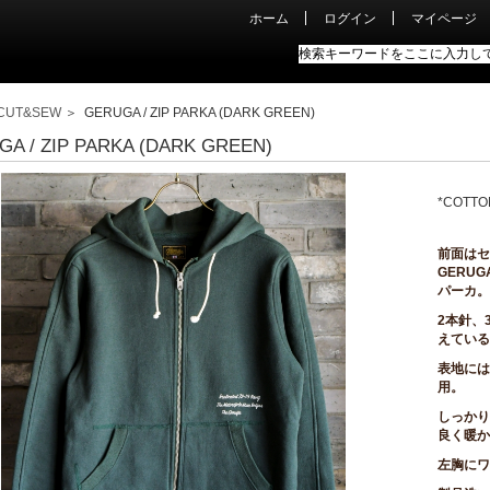
ホーム
ログイン
マイページ
CUT&SEW
＞ GERUGA / ZIP PARKA (DARK GREEN)
A / ZIP PARKA (DARK GREEN)
*COTTO
前面はセ
GERU
パーカ。
2本針、
えている
表地には
用。
しっかり
良く暖か
左胸にワ