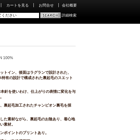
カートを見る
お問合せ
会社概要
詳細検索
N 100%
ットイン、後面はラグランで設計された、
GA特有の設計で構成された裏起毛のスエット
3本針を使いわけ、仕上がりの表情に変化を与
。
、裏起毛加工されたチャンピオン裏毛を採
した素材ながら、裏起毛のお陰あり、
着心地
い素材。
ンポイントのプリントあり。