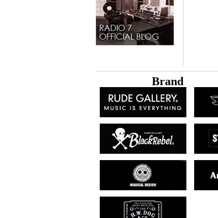
B
rand