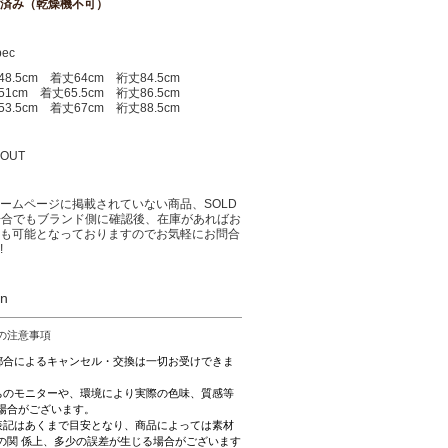
済み（乾燥機不可）
pec
48.5cm 着丈64cm
裄丈
84.5cm
51cm 着丈65.5cm
裄丈
86.5cm
53.5cm 着丈67cm
裄丈
88.5cm
 OUT
ームページに掲載されていない商品、SOLD
場合でもブランド側に確認後、在庫があればお
も可能となっておりますのでお気軽にお問合
!
on
の注意事項
都合によるキャンセル・交換は一切お受けできま
ちのモニターや、環境により実際の色味、質感等
場合がございます。
表記はあくまで目安となり、商品によっては素材
の関 係上、多少の誤差が生じる場合がございます