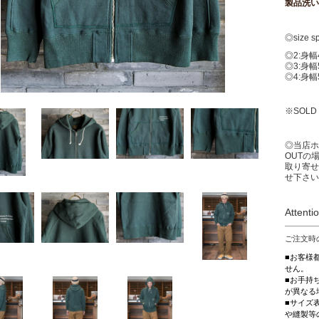
製品洗い
◎size s
◎2:
身幅
◎3:
身幅
◎4:
身幅
※SOLD
◎当店ホ
OUTの
取り寄せ
せ下さい
Attenti
ご注文時
■お客様
せん。
■お手持
が異なる
■サイズ
や縫製等