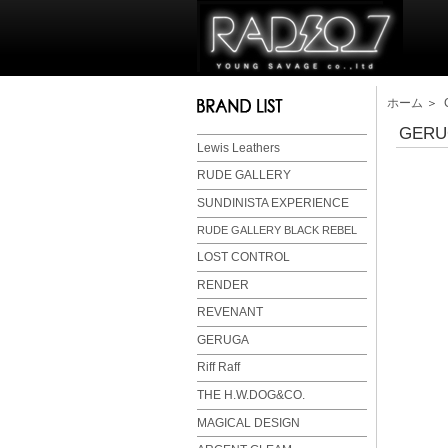
ホーム
＞
GERUG
Lewis Leathers
RUDE GALLERY
SUNDINISTA EXPERIENCE
RUDE GALLERY BLACK REBEL
LOST CONTROL
RENDER
REVENANT
GERUGA
Riff Raff
THE H.W.DOG&CO.
MAGICAL DESIGN