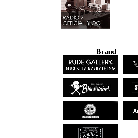
B
rand