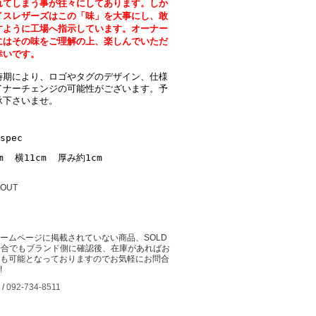
れてしまう事が往々にしてあります。しか
イスレザーズはこの「味」を大事にし、敢
すように工場へ指示しています。オーナー
にはその味をご理解の上、楽しんでいただ
幸いです。
時期により、ロゴやタグのデザイン、仕様
イナーチェンジの可能性がございます。予
承下さいませ。
spec
cm 横11cm
厚み約1cm
 OUT
ームページに掲載されていない商品、SOLD
場合でもブランド側に確認後、在庫があればお
も可能となっておりますのでお気軽にお問合
!
 /
092-734-8511