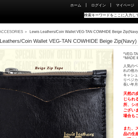
ホーム
ログイン
マイページ
ACCESORIES
＞ Lewis Leathers/Coin Wallet VEG-TAN COWHIDE Beige Zip(Navy
 Leathers/Coin Wallet VEG-TAN COWHIDE Beige Zip(Navy)
*VEG-T
*MADE I
人気のベ
れの他カ
キャシュ
りベジカ
長い年月
天然の
じられ
所、シ
ござい
場合も
また、
品の生