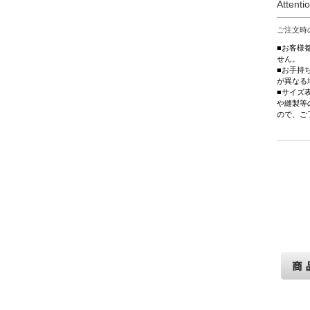
Attenti
ご注文時
■お客様
せん。
■お手持
が異なる
■サイズ
や縫製等
ので、ご