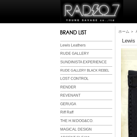
ホーム
＞
Lewis
Lewis Leathers
RUDE GALLERY
SUNDINISTA EXPERIENCE
RUDE GALLERY BLACK REBEL
LOST CONTROL
RENDER
REVENANT
GERUGA
Riff Raff
THE H.W.DOG&CO.
MAGICAL DESIGN