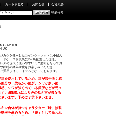
カートを見る
お問合せ
会社概要
詳細検索
)
AN COWHIDE
N UK
ジカウを使用したコインウォレットは小銭入
ードケースを表裏に2ヶ所配置した仕様。
レスの現代に使いやすいミニ財布となってお
ウ独特の経年変化をお楽しみいただき
ご愛用頂けるアイテムとなっております。
皮革を使用しているため、革が若干薄く感
る部分や、柔らかい箇所、シワが多い箇
ボ感、シワが強く出ている箇所などが元々
ます。WEB環境により色の見え方が異なる
ございます。予めご了承下さいませ。
スキン自体が持つキャラクター「味」は製
産効率を高めるため、「傷」として扱われ