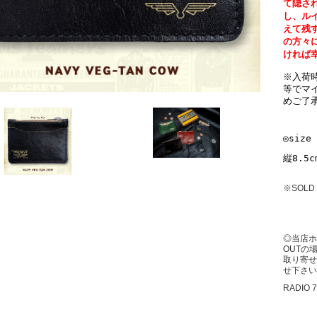
て隠さ
し、ル
えて残
の方々
ければ
※入荷
等でマ
めご了
◎size 
縦8.5
※SOLD
◎当店ホ
OUTの
取り寄せ
せ下さい
RADIO 7