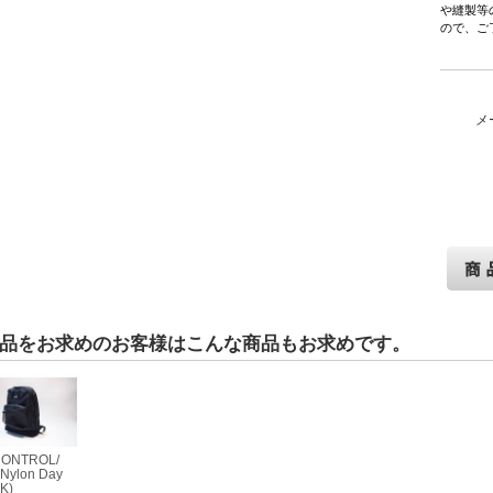
や縫製等
ので、ご
メ
品をお求めのお客様はこんな商品もお求めです。
CONTROL/
c Nylon Day
BK)