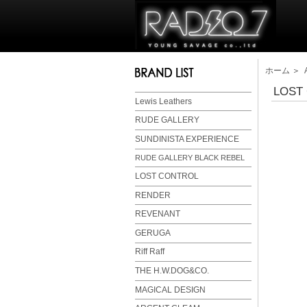
ホーム
＞
LOST
Lewis Leathers
RUDE GALLERY
SUNDINISTA EXPERIENCE
RUDE GALLERY BLACK REBEL
LOST CONTROL
RENDER
REVENANT
GERUGA
Riff Raff
THE H.W.DOG&CO.
MAGICAL DESIGN