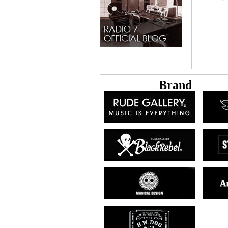
B
rand