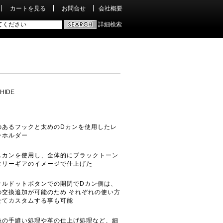
カートを見る
お問合せ
会社概要
詳細検索
 HIDE
のあるフックと太めのDカンを使用したレ
ーホルダー
スカンを使用し、全体的にブラックトーン
タリーギアのイメージで仕上げた
ナルドットボタンでの開閉でDカン側は、
の交換追加が可能のため それぞれの使い方
せてカスタムする事も可能
糸の手縫い処理や革の仕上げ処理など、細