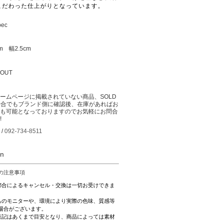
こだわった仕上がりとなっています。
pec
m 幅2.5cm
 OUT
ームページに掲載されていない商品、SOLD
場合でもブランド側に確認後、在庫があればお
も可能となっておりますのでお気軽にお問合
!
 /
092-734-8511
on
の注意事項
都合によるキャンセル・交換は一切お受けできま
ちのモニターや、環境により実際の色味、質感等
場合がございます。
表記はあくまで目安となり、商品によっては素材