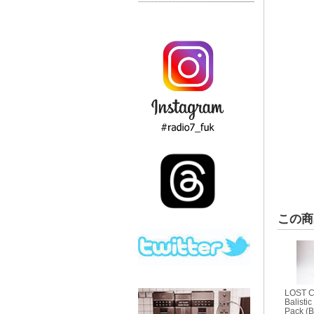
この商
LOST 
Balisti
Pack (