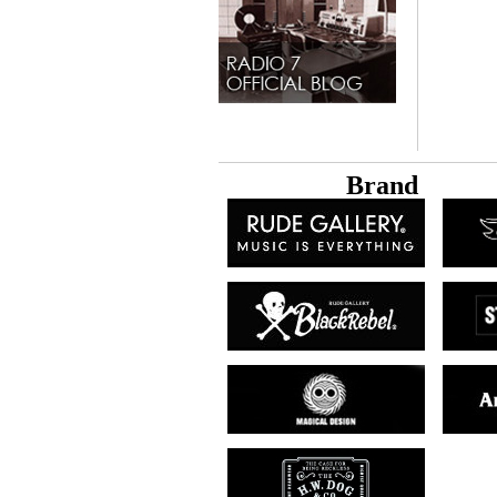
B
rand