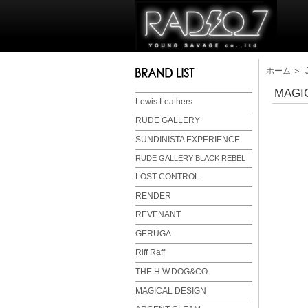
ホーム
＞
MAG
Lewis Leathers
RUDE GALLERY
SUNDINISTA EXPERIENCE
RUDE GALLERY BLACK REBEL
LOST CONTROL
RENDER
REVENANT
GERUGA
Riff Raff
THE H.W.DOG&CO.
MAGICAL DESIGN