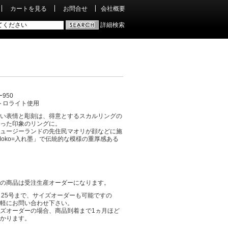
カートを見る
お問合せ
会社概要
詳細検索
950
トロライト使用
い表情と彫刻は、得意とするスカルリングの
った印象のリングに。
ュージーランドの先住民マオリが顔などに施
 Moko=入れ墨」で伝統的な模様の重厚感ある
の商品は受注生産オーダーになります。
～25号まで、サイズオーダーも可能ですの
軽にお問い合わせ下さい。
ズオーダーの場合、商品到着まで1ヵ月ほど
かります。