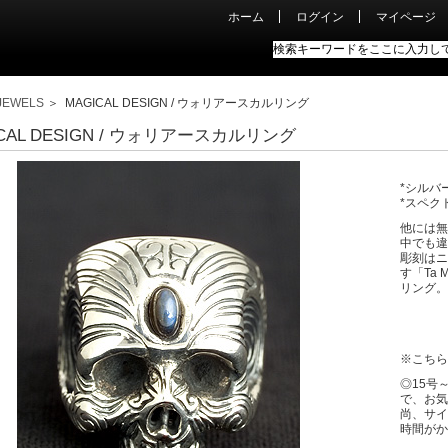
ホーム
ログイン
マイページ
JEWELS
＞ MAGICAL DESIGN / ウォリアースカルリング
ICAL DESIGN / ウォリアースカルリング
*シルバー
*スペク
他には無
中でも違
彫刻はニ
す「Ta
リング。
※こちら
◎15号
で、お気
尚、サイ
時間がか