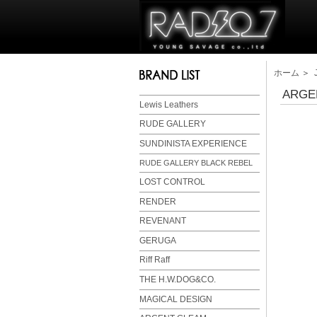
ホーム
＞
ARGEN
Lewis Leathers
RUDE GALLERY
SUNDINISTA EXPERIENCE
RUDE GALLERY BLACK REBEL
LOST CONTROL
RENDER
REVENANT
GERUGA
Riff Raff
THE H.W.DOG&CO.
MAGICAL DESIGN