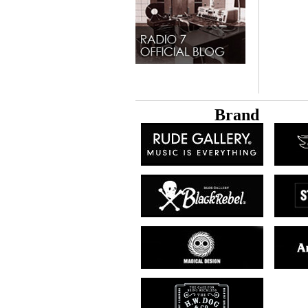
B
rand