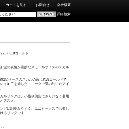
カートを見る
お問合せ
会社概要
詳細検索
R 925×K18ゴールド
加減の表情が絶妙なスモールサイズのスカル
(925)ベースのスカルの歯にK18ゴールドで
レイ加工を施したユニークで気の利いたアイ
。
カルリングは、小指や薬指にさりげなく着用
オススメ。
ングに馴染みやすく、ユニセックスでお楽し
けるリングです。
pec