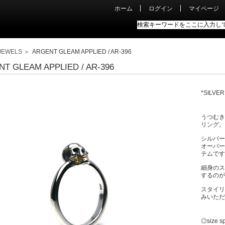
ホーム
ログイン
マイページ
JEWELS
＞ ARGENT GLEAM APPLIED / AR-396
T GLEAM APPLIED / AR-396
*SILVE
うつむき
リング。
シルバー
オーバー
テムです
細身のス
するのが
スタイリ
みいただ
◎size s