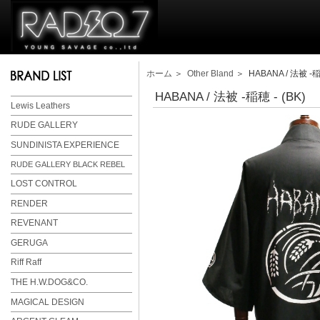
ホーム
＞
Other Bland
＞ HABANA / 法被 -稲穂
HABANA / 法被 -稲穂 - (BK)
Lewis Leathers
RUDE GALLERY
SUNDINISTA EXPERIENCE
RUDE GALLERY BLACK REBEL
LOST CONTROL
RENDER
REVENANT
GERUGA
Riff Raff
THE H.W.DOG&CO.
MAGICAL DESIGN