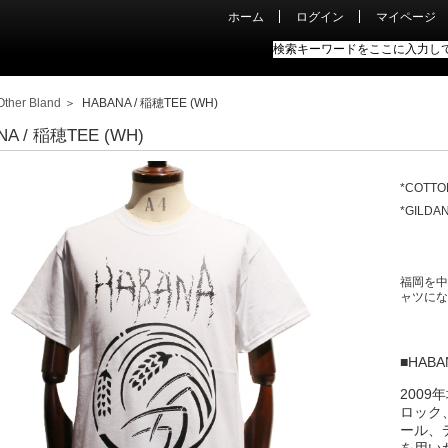
ホーム
ログイン
マイページ
Other Bland
＞ HABANA / 稲穂TEE (WH)
NA / 稲穂TEE (WH)
*COTTO
*GILDAN
福岡を中
ャツにな
■HABA
200
ロック
ール、