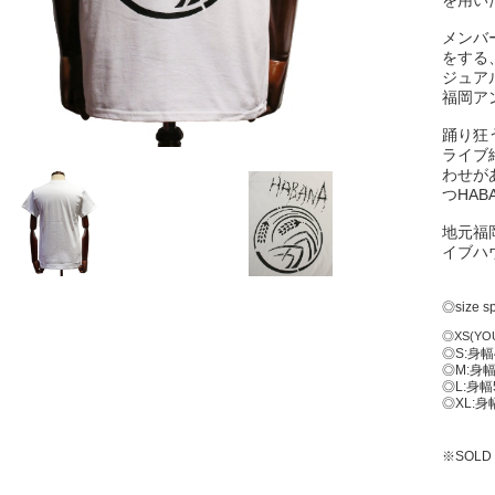
を用い
メンバ
をする
ジュア
福岡ア
踊り狂
ライブ
わせが
つHAB
地元福
イブハ
◎size s
◎XS(YOU
◎S:身幅
◎M:身幅
◎L:身幅
◎XL:身
※SOLD