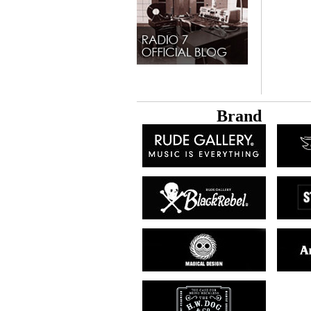
B
rand