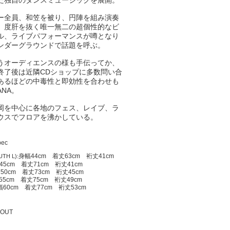
た独自のダンスミュージックを展開。
ー全員、和笠を被り、円陣を組み演奏
、
度肝を抜く唯一無二の超個性的なビ
ル、
ライブパフォーマンスが噂となり
ンダーグラウンドで話題を
呼ぶ。
うオーディエンスの様も手伝ってか、
終了後は近隣CDショップに多数問い合
あるほどの中
毒性と即効性を合わせも
ANA。
岡を中心に各地のフェス、レイブ、
ラ
ウスでフロアを沸かしている。
pec
身幅44cm 着丈63cm
裄丈41cm
TH L):
45cm 着丈71cm 裄丈41cm
50cm 着丈73cm 裄丈45cm
55cm 着丈75cm 裄丈49cm
幅60cm 着丈77cm 裄丈53cm
 OUT