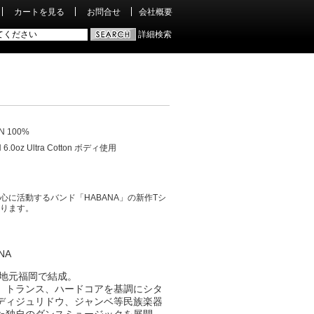
カートを見る
お問合せ
会社概要
詳細検索
N 100%
 6.0oz Ultra Cotton ボディ使用
心に活動するバンド「HABANA」の新作Tシ
ります。
NA
9年地元福岡で結成。
、トランス、ハードコアを基調にシタ
ディジュリドウ、
ジャンベ等民族楽器