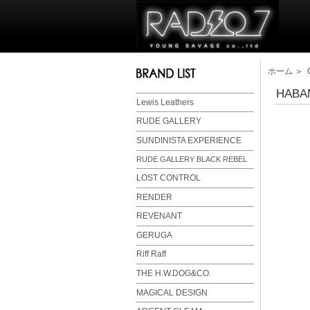
ホーム
＞
HABA
Lewis Leathers
RUDE GALLERY
SUNDINISTA EXPERIENCE
RUDE GALLERY BLACK REBEL
LOST CONTROL
RENDER
REVENANT
GERUGA
Riff Raff
THE H.W.DOG&CO.
MAGICAL DESIGN