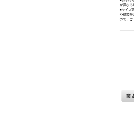
■お手持
が異なる
■サイズ
や縫製等
ので、ご