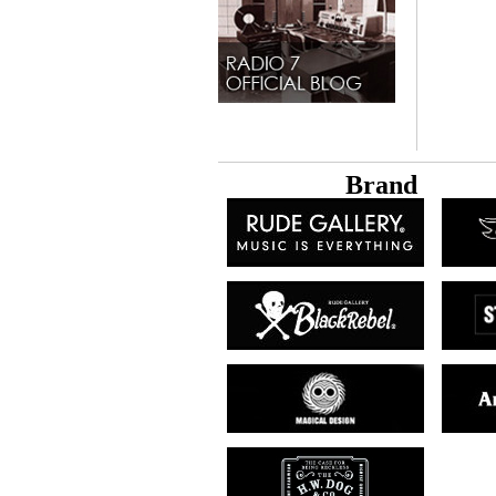
B
rand