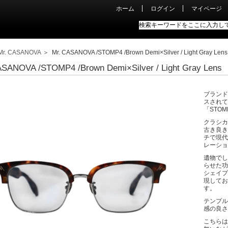
ホーム
ログイン
マイページ
Mr. CASANOVA
＞ Mr. CASANOVA /STOMP4 /Brown Demi×Silver / Light Gray Lens
ASANOVA /STOMP4 /Brown Demi×Silver / Light Gray Lens
ブランド
スされて
「STO
クラシカ
古き良き
チで現代
レーショ
遺物でし
らせた功
シェイプ
現してお
す。
テンプル
感の良さ
こちらは