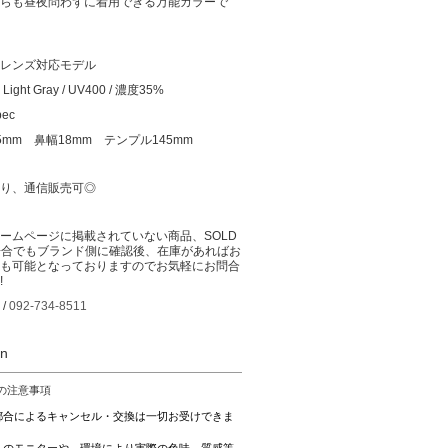
らも昼夜問わずに着用できる万能カラーで
レンズ対応モデル
ight Gray / UV400 / 濃度35%
pec
5mm 鼻幅18mm テンプル145mm
り、通信販売可◎
ームページに掲載されていない商品、SOLD
場合でもブランド側に確認後、在庫があればお
も可能となっておりますのでお気軽にお問合
!
 /
092-734-8511
on
の注意事項
都合によるキャンセル・交換は一切お受けできま