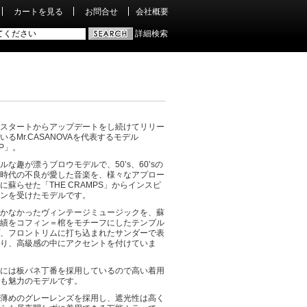
カートを見る
お問合せ
会社概要
詳細検索
スタートからアップデートをし続けてリリー
いるMr.CASANOVAを代表するモデル
MP」。
ルな趣が漂うブロウモデルで、50’s、60’sの
時代の不良が愛した音楽を、様々なアプロー
に蘇らせた「THE CRAMPS」からインスピ
ンを受けたモデルです。
かなかったヴィンテージミュージックを、蘇
績をコフィン＝棺をモチーフにしたテンプル
、フロントリムに打ち込まれたサンダーで表
り、高級感の中にアクセントを付けていま
には板バネ丁番を採用しているので高い着用
も魅力のモデルです。
薄めのグレーレンズを採用し、遮光性は高く