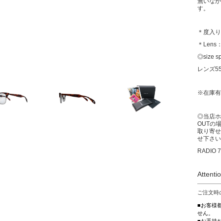
無いなが
す。
＊度入り
＊Lens：L
◎size s
レンズ5
※在庫有
◎当店ホ
OUTの
取り寄せ
せ下さい
RADIO 7
Attenti
ご注文時
■お客様
せん。