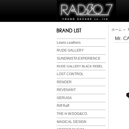
ホーム
＞
Mr. C
Lewis Leathers
RUDE GALLERY
SUNDINISTA EXPERIENCE
RUDE GALLERY BLACK REBEL
LOST CONTROL
RENDER
REVENANT
GERUGA
Riff Raff
THE H.W.DOG&CO.
MAGICAL DESIGN