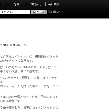
カートを見る
お問合せ
会社概要
詳細検索
N 70% NYLON 30%
ックスなカバーオールに、機能的なポケット
たジャケットになります。
は、いつものGERUGAのサイズよりは、ワ
半くらい大きいサイズ感です。
4つのポケットを配置し、左胸にはウォッチ
兼、
のディティールを持ったポケットになってい
トは2WAY仕様となっており、用途によって
られる仕様です。
ラ糸を使用した、混率がコットンナイロンの