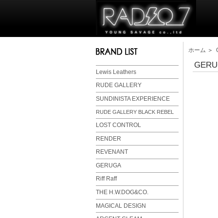
ホーム
＞
GERUG
Lewis Leathers
RUDE GALLERY
SUNDINISTA EXPERIENCE
RUDE GALLERY BLACK REBEL
LOST CONTROL
RENDER
REVENANT
GERUGA
Riff Raff
THE H.W.DOG&CO.
MAGICAL DESIGN