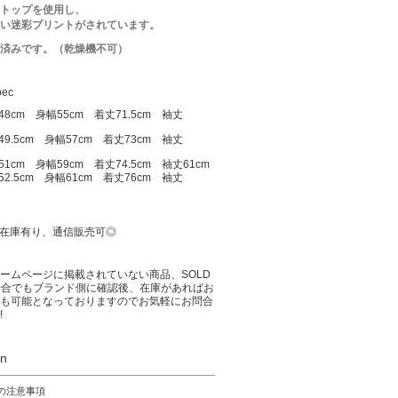
トップを使用し、
い迷彩プリントがされています。
済みです。（乾燥機不可）
pec
幅48cm
身幅55cm 着丈71.5cm
袖丈
49.5cm
身幅57cm 着丈73cm
袖丈
51cm
身幅59cm 着丈74.5cm
袖丈
61cm
52.5cm
身幅61cm 着丈76cm
袖丈
:3 在庫有り、通信販売可◎
ームページに掲載されていない商品、SOLD
場合でもブランド側に確認後、在庫があればお
も可能となっておりますのでお気軽にお問合
!
on
の注意事項