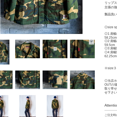
リップス
主張の強
製品洗い
◎size s
◎1:肩
58.25cm
◎2:肩幅
59.5cm
◎3:
肩幅
◎4:
肩幅
62.25cm
※size
◎当店ホ
OUTの
取り寄せ
せ下さい
Attenti
ご注文時