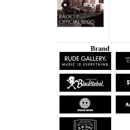
B
rand