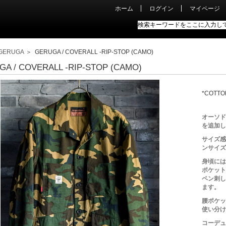
ホーム
ログイン
マイページ
GERUGA
＞ GERUGA / COVERALL -RIP-STOP (CAMO)
A / COVERALL -RIP-STOP (CAMO)
*COTTO
オーソド
を追加し
サイズ感
ンサイズ
身頃には
ポケット
ペン刺し
ます。
腰ポケッ
使い分け
コーデュ