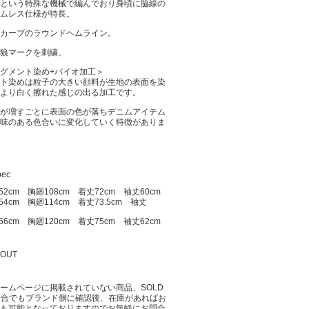
という特殊な機械で編んでおり身頃に脇線の
ムレス仕様が特長。
カーブのラウンドヘムライン。
狼マークを刺繍。
グメント染め+バイオ加工＞
ト染めは粒子の大きい顔料が生地の表面を染
より白く擦れた感じの出る加工です。
が増すごとに表面の色が落ちデニムアイテム
味のある色合いに変化していく特徴がありま
pec
52cm 胸廻108cm 着丈72cm 袖丈60cm
54cm 胸廻114cm 着丈73.5cm 袖丈
56cm 胸廻120cm 着丈75cm 袖丈62cm
 OUT
ームページに掲載されていない商品、SOLD
場合でもブランド側に確認後、在庫があればお
も可能となっておりますのでお気軽にお問合