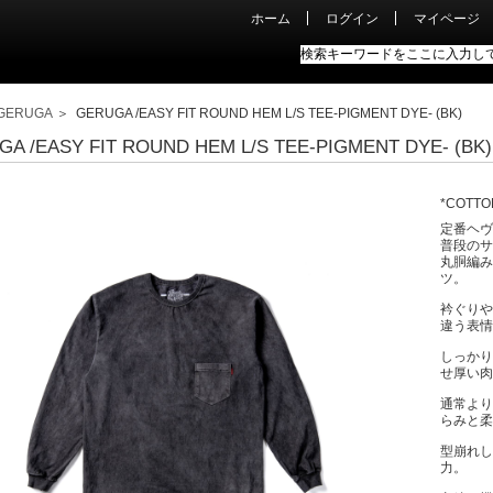
ホーム
ログイン
マイページ
GERUGA
＞ GERUGA /EASY FIT ROUND HEM L/S TEE-PIGMENT DYE- (BK)
A /EASY FIT ROUND HEM L/S TEE-PIGMENT DYE- (BK)
*COTTO
定番ヘヴ
普段のサ
丸胴編み
ツ。
衿ぐりや
違う表情
しっかり
せ厚い肉
通常より
らみと柔
型崩れし
力。