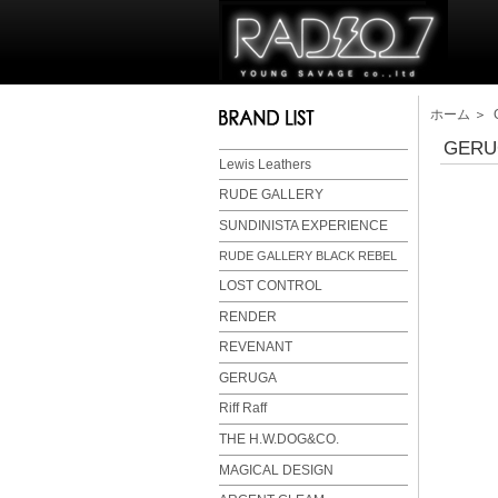
ホーム
＞
GERUG
Lewis Leathers
RUDE GALLERY
SUNDINISTA EXPERIENCE
RUDE GALLERY BLACK REBEL
LOST CONTROL
RENDER
REVENANT
GERUGA
Riff Raff
THE H.W.DOG&CO.
MAGICAL DESIGN