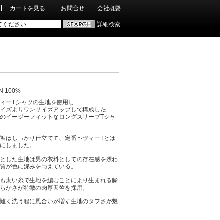
カートを見る
お問合せ
会社概要
詳細検索
N 100%
ィーTシャツの生地を使用し
イズよりワンサイズアップして構成した
のイージーフィットなロングスリーブTシャ
裾はしっかり仕立てて、定番ヘヴィーTとは
にしました。
とした生地は男の衣料としての存在感を漂わ
質が色に深みを与えている。
も太い糸で生地を編むことにより生まれる膨
らかさが特徴の肉厚天竺を採用。
難く洗う程に風合いが増す生地のタフさが魅