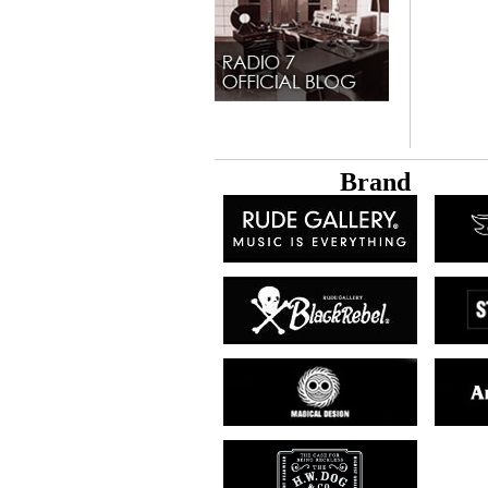
B
rand