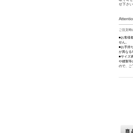
せ下さい
Attenti
ご注文時
■お客様
せん。
■お手持
が異なる
■サイズ
や縫製等
ので、ご