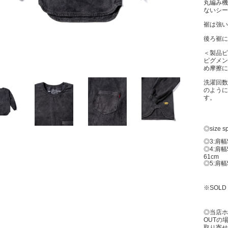
丸編み機
ないシー
裾は強い
後ろ裾に
＜製品ピ
ピグメン
め摩擦に
洗濯回数
のように
す。
◎size s
◎3:肩幅
◎4:肩幅
61cm
◎5:肩幅
※SOLD
◎当店ホ
OUTの
取り寄せ