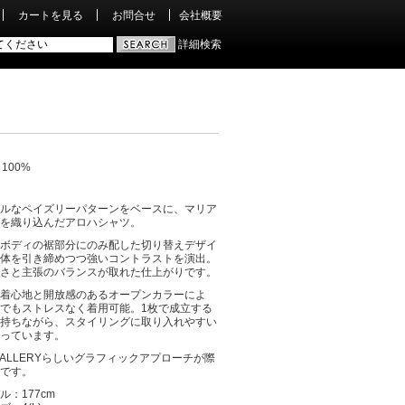
カートを見る
お問合せ
会社概要
詳細検索
 100%
ルなペイズリーパターンをベースに、マリア
を織り込んだアロハシャツ。
ボディの裾部分にのみ配した切り替えデザイ
体を引き締めつつ強いコントラストを演出。
さと主張のバランスが取れた仕上がりです。
着心地と開放感のあるオープンカラーによ
でもストレスなく着用可能。1枚で成立する
持ちながら、スタイリングに取り入れやすい
っています。
 GALLERYらしいグラフィックアプローチが際
です。
ル：177cm