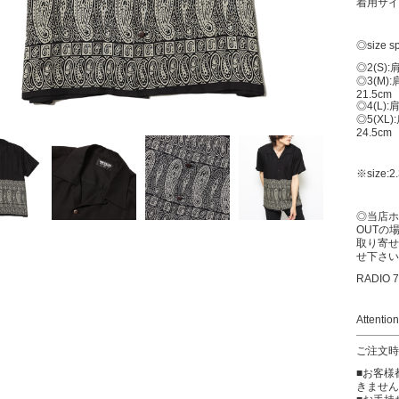
着用サイズ
◎size s
◎2(S):
◎3(M):
21.5cm
◎4(L):
◎5(XL)
24.5cm
※size
◎当店ホ
OUTの
取り寄せ
せ下さい
RADIO 7
Attention
ご注文時
■お客様
きません