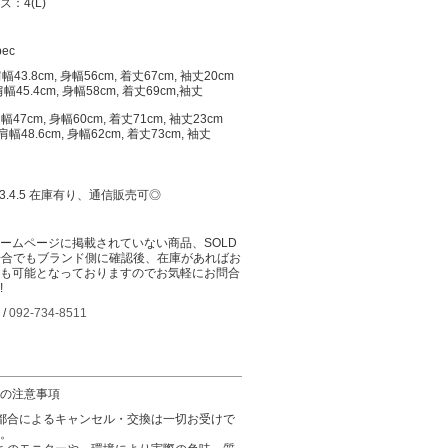
：4(L)
pec
肩幅43.8cm, 身幅56cm, 着丈67cm, 袖丈20cm
肩幅45.4cm, 身幅58cm, 着丈69cm,袖丈
肩幅47cm, 身幅60cm, 着丈71cm, 袖丈23cm
:肩幅48.6cm, 身幅62cm, 着丈73cm, 袖丈
:2.3.4.5 在庫有り、通信販売可◎
ームページに掲載されていない商品、SOLD
場合でもブランド側に確認後、在庫があればお
も可能となっておりますのでお気軽にお問合
!
 /
092-734-8511
の注意事項
都合によるキャンセル・交換は一切お受けで
。