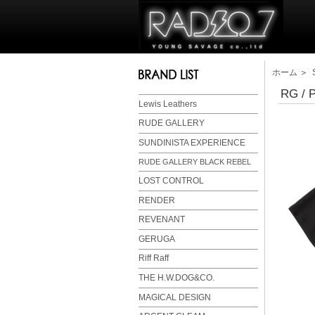
ホーム
＞
RG / 
Lewis Leathers
RUDE GALLERY
SUNDINISTA EXPERIENCE
RUDE GALLERY BLACK REBEL
LOST CONTROL
RENDER
REVENANT
GERUGA
Riff Raff
THE H.W.DOG&CO.
MAGICAL DESIGN