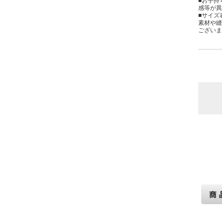
■お手持
感等が異
■サイズ
素材や縫
ございま