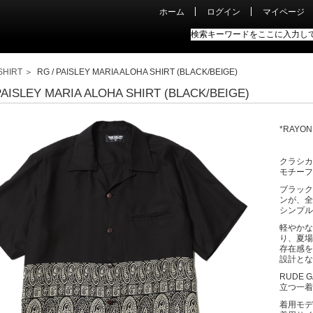
ホーム
ログイン
マイページ
SHIRT
＞ RG / PAISLEY MARIA ALOHA SHIRT (BLACK/BEIGE)
PAISLEY MARIA ALOHA SHIRT (BLACK/BEIGE)
*RAYON
クラシカ
モチーフ
ブラック
ンが、全
シンプル
軽やかな
り、夏場
存在感を
設計とな
RUDE
立つ一着
着用モデ