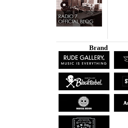
B
rand