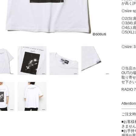
が高く評
◎size s
◎2(S):
◎3(M):
◎4(L):
◎5(XL)
◎size
◎当店ホ
OUTの
取り寄せ
せ下さい
RADIO 7
Attention
ご注文時
■お客様
きません
■お手持
感等が異