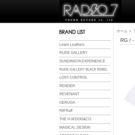
ホーム
＞
RG / 
Lewis Leathers
RUDE GALLERY
SUNDINISTA EXPERIENCE
RUDE GALLERY BLACK REBEL
LOST CONTROL
RENDER
REVENANT
GERUGA
Riff Raff
THE H.W.DOG&CO.
MAGICAL DESIGN