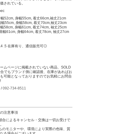
価されている。
pec
肩幅52cm, 身幅55cm, 着丈66cm,袖丈21cm
肩幅55cm, 身幅58cm, 着丈70cm,袖丈23cm
肩幅58cm, 身幅61cm, 着丈74cm, 袖丈25cm
:肩幅61cm, 身幅64cm, 着丈78cm, 袖丈27cm
: 3.4 .5 在庫有り、通信販売可◎
ームページに掲載されていない商品、SOLD
場合でもブランド側に確認後、在庫があればお
も可能となっておりますのでお気軽にお問合
!
 /
092-734-8511
の注意事項
都合によるキャンセル・交換は一切お受けで
。
ちのモニターや、環境により実際の色味、質
なる場合がございます。