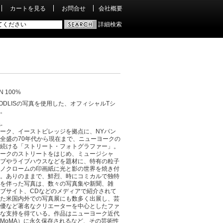
カートを見る
お問合せ
会社概要
詳細検索
N 100%
ODLISの写真を使用した、オフィシャルTシ
。
-
ーク、イーストビレッジを拠点に、NYパン
全盛の70年代から現在まで、ニューヨークの
続ける「ストリート・フォトグラファー」。
ークのストリートをはじめ、ミュージシャ
ブやライブハウスなどを題材に、特有の粒子
ノクロームの印画紙に光と影の世界を焼き付
。ありのままで、鮮烈、時にコミカルで独特
を伴った写真は、数々の写真集や新聞、雑
ブサイト、CDなどのメディアで紹介されて
た米国内外での写真展にも数多く出展し、芸
優など著名なクリエーターを中心としたファ
な支持を得ている。作品はニューヨーク近代
MoMA）に永久保存されるなど、その芸術性