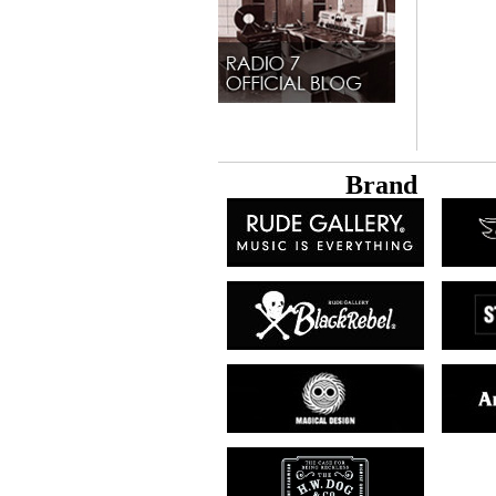
B
rand