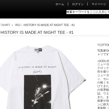
ホーム
ログイン
マイページ
T-SHIRT
＞ RG / - HISTORY IS MADE AT NIGHT TEE - #1
- HISTORY IS MADE AT NIGHT TEE - #1
*COTTO
写真家G
ャツです
-GODLIS
ニューヨ
クロック
街を撮り
ニューヨ
ン、セレ
の粗くモ
けてきた
の世界観
誌、ウエ
きた。ま
術家や俳
ンに絶大
美術館（