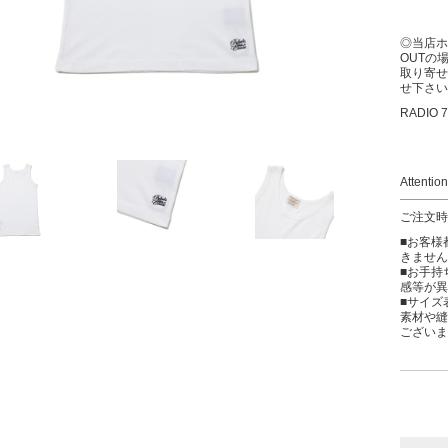
◎当店ホ
OUTの
取り寄せ
せ下さい
RADIO 7
Attention
ご注文時
■お客様
きません
■お手持
感等が異
■サイズ
素材や縫
ございま