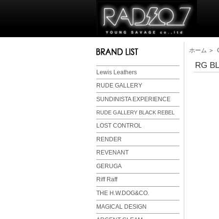
ホーム
＞
RG BL
Lewis Leathers
RUDE GALLERY
SUNDINISTA EXPERIENCE
RUDE GALLERY BLACK REBEL
LOST CONTROL
RENDER
REVENANT
GERUGA
Riff Raff
THE H.W.DOG&CO.
MAGICAL DESIGN