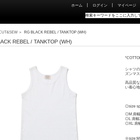
ホーム
ログイン
マイページ
CUT&SEW
＞ RG BLACK REBEL / TANKTOP (WH)
ACK REBEL / TANKTOP (WH)
*COTTO
シャツの
ズンマス
高品質な
い着心地
◎size s
◎M:肩幅2
◎L:肩幅2
◎XL:肩幅
※size