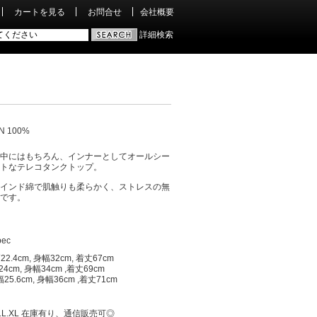
カートを見る
お問合せ
会社概要
詳細検索
N 100%
中にはもちろん、インナーとしてオールシー
トなテレコタンクトップ。
インド綿で肌触りも柔らかく、ストレスの無
です。
pec
2.4cm, 身幅32cm, 着丈67cm
4cm, 身幅34cm ,着丈69cm
25.6cm, 身幅36cm ,着丈71cm
:M.L.XL 在庫有り、通信販売可◎