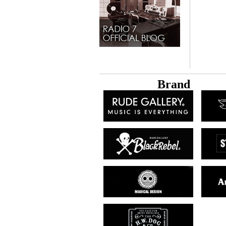
B
rand